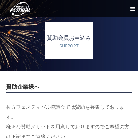
枚方まつり2026
賛助会員お申込み
まつり情報一覧
SUPPORT
協議会について
ご協力のお願い
​賛助企業様へ
協賛企業
​枚方フェスティバル協議会では賛助を募集しておりま
お問い合わせ
す。
様々な賛助メリットを用意しておりますのでご希望の方
は下記までご連絡ください。